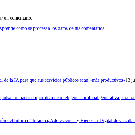
ar un comentario.
Aprende cómo se procesan los datos de tus comentarios.
al de la IA para que sus servicios públicos sean «más productivos»
13 ju
lsa un marco corporativo de inteligencia artificial generativa para tra
ón del Informe “Infancia, Adolescencia y Bienestar Digital de Castil