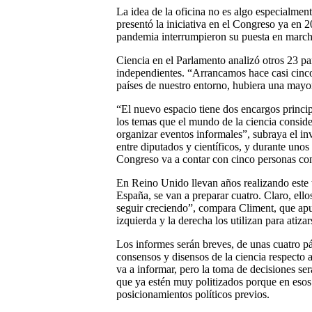
La idea de la oficina no es algo especialme
presentó la iniciativa en el Congreso ya en 
pandemia interrumpieron su puesta en marcha
Ciencia en el Parlamento analizó otros 23 pa
independientes. “Arrancamos hace casi cinco
países de nuestro entorno, hubiera una mayor 
“El nuevo espacio tiene dos encargos princip
los temas que el mundo de la ciencia conside
organizar eventos informales”, subraya el in
entre diputados y científicos, y durante unos 
Congreso va a contar con cinco personas con
En Reino Unido llevan años realizando este 
España, se van a preparar cuatro. Claro, ell
seguir creciendo”, compara Climent, que ap
izquierda y la derecha los utilizan para atizar
Los informes serán breves, de unas cuatro pág
consensos y disensos de la ciencia respecto
va a informar, pero la toma de decisiones será
que ya estén muy politizados porque en esos
posicionamientos políticos previos.