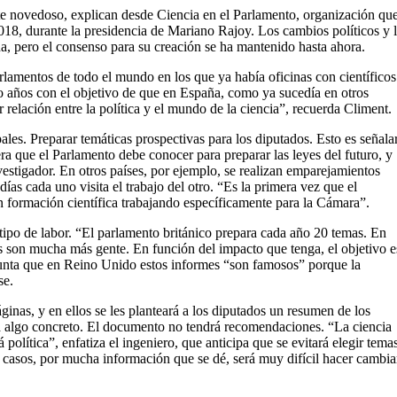
nte novedoso, explican desde Ciencia en el Parlamento, organización qu
2018, durante la presidencia de Mariano Rajoy. Los cambios políticos y 
, pero el consenso para su creación se ha mantenido hasta ahora.
rlamentos de todo el mundo en los que ya había oficinas con científicos
 años con el objetivo de que en España, como ya sucedía en otros
relación entre la política y el mundo de la ciencia”, recuerda Climent.
ales. Preparar temáticas prospectivas para los diputados. Esto es señala
ra que el Parlamento debe conocer para preparar las leyes del futuro, y
vestigador. En otros países, por ejemplo, se realizan emparejamientos
días cada uno visita el trabajo del otro. “Es la primera vez que el
 formación científica trabajando específicamente para la Cámara”.
tipo de labor. “El parlamento británico prepara cada año 20 temas. En
os son mucha más gente. En función del impacto que tenga, el objetivo e
unta que en Reino Unido estos informes “son famosos” porque la
se.
inas, y en ellos se les planteará a los diputados un resumen de los
 a algo concreto. El documento no tendrá recomendaciones. “La ciencia
 política”, enfatiza el ingeniero, que anticipa que se evitará elegir tema
 casos, por mucha información que se dé, será muy difícil hacer cambia