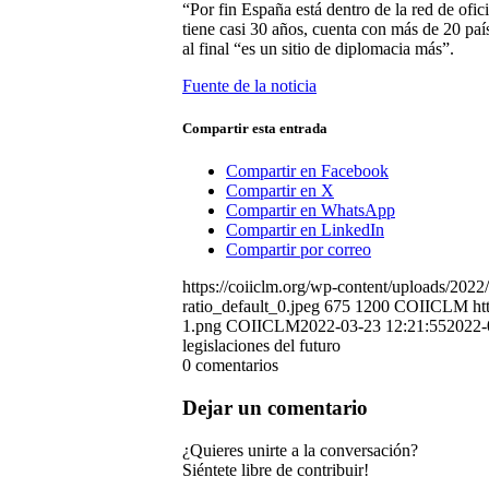
“Por fin España está dentro de la red de ofi
tiene casi 30 años, cuenta con más de 20 pa
al final “es un sitio de diplomacia más”.
Fuente de la noticia
Compartir esta entrada
Compartir en Facebook
Compartir en X
Compartir en WhatsApp
Compartir en LinkedIn
Compartir por correo
https://coiiclm.org/wp-content/uploads/20
ratio_default_0.jpeg
675
1200
COIICLM
ht
1.png
COIICLM
2022-03-23 12:21:55
2022-
legislaciones del futuro
0
comentarios
Dejar un comentario
¿Quieres unirte a la conversación?
Siéntete libre de contribuir!