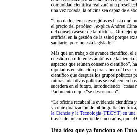
comunidad científica realizará una preselecc
una vez rodada, la oficina sea capaz de elab
“Uno de los temas escogidos es hasta qué pun
el precio del petróleo”, explica Andreu Clim
del consejo asesor de la oficina–. Otro ejemp
artificial en la gestión de la salud porque e
sanitario, pero no está legislado”.
Más que un trabajo de avance científico, el e
cuestión en diferentes ámbitos de la ciencia.
aspectos que reúnen consenso científico”, ha
diputados en situación para saber cuál es el
científico que después los grupos políticos 
futuras iniciativas políticas se realicen en ba
sucederá en el futuro, introduciendo “cosas 
Parlamento o que “se desconocen”.
“La oficina recabará la evidencia científica
y contextualización de bibliografía científica
la Ciencia y la Tecnología (FECYT) en una 
través de un convenio de cinco años, que el
Una idea que ya funciona en Eur