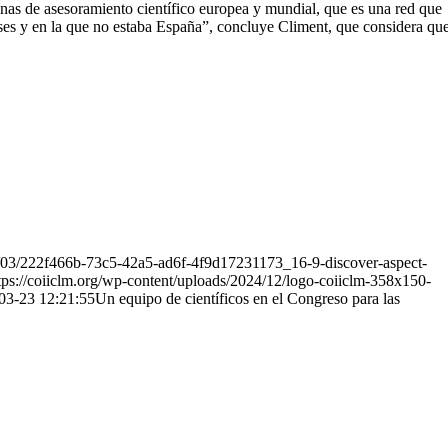
cinas de asesoramiento científico europea y mundial, que es una red que
íses y en la que no estaba España”, concluye Climent, que considera qu
22/03/222f466b-73c5-42a5-ad6f-4f9d17231173_16-9-discover-aspect-
tps://coiiclm.org/wp-content/uploads/2024/12/logo-coiiclm-358x150-
03-23 12:21:55
Un equipo de científicos en el Congreso para las