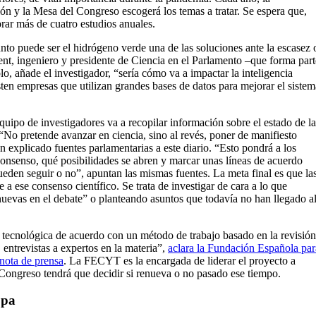
ión y la Mesa del Congreso escogerá los temas a tratar. Se espera que,
orar más de cuatro estudios anuales.
to puede ser el hidrógeno verde una de las soluciones ante la escasez 
ent, ingeniero y presidente de Ciencia en el Parlamento –que forma part
lo, añade el investigador, “sería cómo va a impactar la inteligencia
xisten empresas que utilizan grandes bases de datos para mejorar el sistem
quipo de investigadores va a recopilar información sobre el estado de la
 “No pretende avanzar en ciencia, sino al revés, poner de manifiesto
n explicado fuentes parlamentarias a este diario. “Esto pondrá a los
 consenso, qué posibilidades se abren y marcar unas líneas de acuerdo
pueden seguir o no”, apuntan las mismas fuentes. La meta final es que la
se a ese consenso científico. Se trata de investigar de cara a lo que
nuevas en el debate” o planteando asuntos que todavía no han llegado a
 y tecnológica de acuerdo con un método de trabajo basado en la revisión
, entrevistas a expertos en la materia”,
aclara la Fundación Española par
nota de prensa
. La FECYT es la encargada de liderar el proyecto a
 Congreso tendrá que decidir si renueva o no pasado ese tiempo.
opa