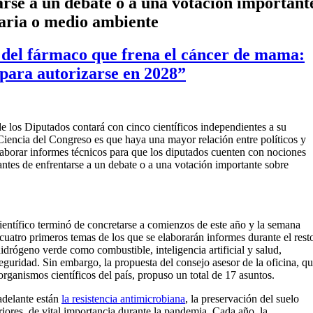
tarse a un debate o a una votación important
taria o medio ambiente
 del fármaco que frena el cáncer de mama:
 para autorizarse en 2028”
de los Diputados contará con cinco científicos independientes a su
 Ciencia del Congreso es que haya una mayor relación entre políticos y
elaborar informes técnicos para que los diputados cuenten con nociones
antes de enfrentarse a un debate o a una votación importante sobre
ientífico terminó de concretarse a comienzos de este año y la semana
uatro primeros temas de los que se elaborarán informes durante el rest
idrógeno verde como combustible, inteligencia artificial y salud,
eguridad. Sin embargo, la propuesta del consejo asesor de la oficina, q
organismos científicos del país, propuso un total de 17 asuntos.
adelante están
la resistencia antimicrobiana
, la preservación del suelo
riores, de vital importancia durante la pandemia. Cada año, la