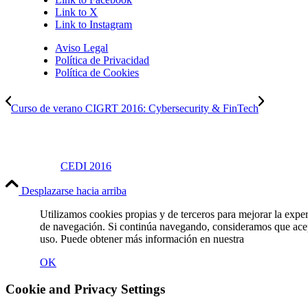
Link to X
Link to Instagram
Aviso Legal
Política de Privacidad
Política de Cookies
Curso de verano CIGRT 2016: Cybersecurity & FinTech
CEDI 2016
Desplazarse hacia arriba
Utilizamos cookies propias y de terceros para mejorar la expe
de navegación. Si continúa navegando, consideramos que ace
uso. Puede obtener más información en nuestra
Política de C
OK
Cookie and Privacy Settings