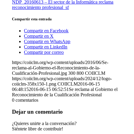
NDP_20160613 – El sector de la Informática reclama
reconocimiento profesional_sf
Compartir esta entrada
Compartir en Facebook
Compartir en X
Compartir en WhatsApp
Compartir en LinkedIn
Compartir por correo
https://coiiclm.org/wp-content/uploads/2016/06/Se-
reclama-al-Gobierno-el-Reconocimiento-de-la-
Cualificación-Profesional.jpg
300
800
COIICLM
https://coiiclm.org/wp-content/uploads/2024/12/logo-
coiiclm-358x150-1.png
COIICLM
2016-06-15
06:48:15
2016-06-15 06:52:51
Se reclama al Gobierno el
Reconocimiento de la Cualificación Profesional
0
comentarios
Dejar un comentario
¿Quieres unirte a la conversación?
Siéntete libre de contribuir!