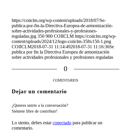
https://coiiclm.org/wp-content/uploads/2018/07/Se-
publica-por-fin-la-Directiva-Europea-de-armonización-
sobre-actividades-profesionales-y-profesiones-
reguladas.jpg
350
900
COIICLM
https://coiiclm.org/wp-
content/uploads/2024/12/logo-coiiclm-358x150-1.png
COIICLM
2018-07-31 11:14:49
2018-07-31 11:16:36
Se
publica por fin la Directiva Europea de armonización
sobre actividades profesionales y profesiones reguladas
0
COMENTARIOS
Dejar un comentario
¿Quieres unirte a la conversación?
Siéntete libre de contribuir!
Lo siento, debes estar
conectado
para publicar un
comentario.