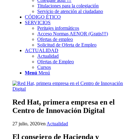
Colégiate aquí !!!
Titulaciones para la colegiación
Servicio de atención al ciudadano
CÓDIGO ÉTICO
SERVICIOS
Peritajes informáticos
Acceso Normas AENOR (Gratis!!!)
Ofertas de empleo
Solicitud de Oferta de Empleo
ACTUALIDAD
Actualidad
Ofertas de Empleo
Cursos
Menú
Menú
Red Hat, primera empresa en el
Centro de Innovación Digital
27 julio, 2020
/
en
Actualidad
El consejero de Hacienda y