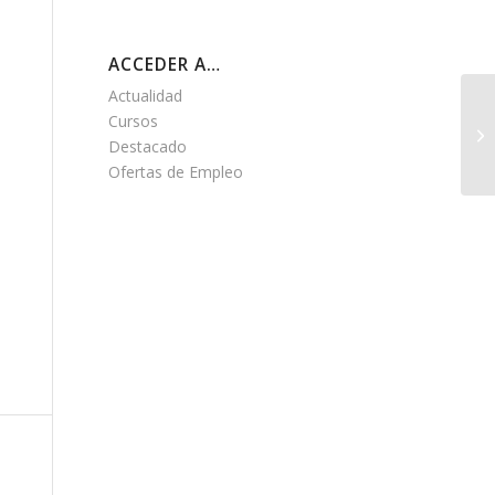
ACCEDER A…
Actualidad
Cursos
El
in
Destacado
Ofertas de Empleo