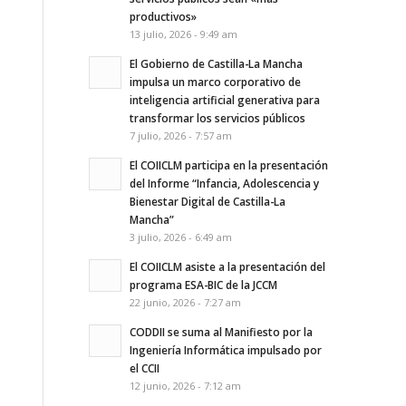
productivos»
13 julio, 2026 - 9:49 am
El Gobierno de Castilla-La Mancha
impulsa un marco corporativo de
inteligencia artificial generativa para
transformar los servicios públicos
7 julio, 2026 - 7:57 am
El COIICLM participa en la presentación
del Informe “Infancia, Adolescencia y
Bienestar Digital de Castilla-La
Mancha”
3 julio, 2026 - 6:49 am
El COIICLM asiste a la presentación del
programa ESA-BIC de la JCCM
22 junio, 2026 - 7:27 am
CODDII se suma al Manifiesto por la
Ingeniería Informática impulsado por
el CCII
12 junio, 2026 - 7:12 am