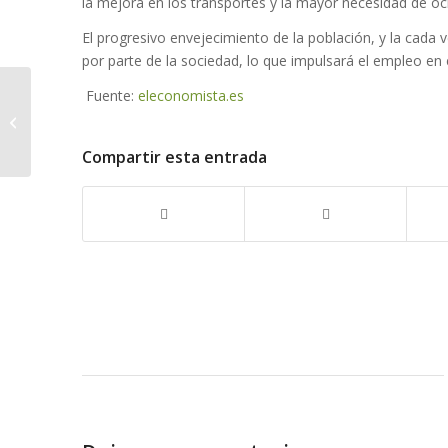
la mejora en los transportes y la mayor necesidad de oci
El progresivo envejecimiento de la población, y la cad
por parte de la sociedad, lo que impulsará el empleo en e
Wolfram Alpha ya
Fuente:
eleconomista.es
sabe realizar
demostraciones
matemáticas mediante
Compartir esta entrada
inducci...