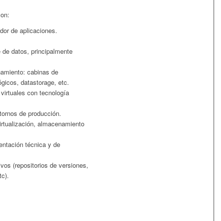
son:
idor de aplicaciones.
 de datos, principalmente
amiento: cabinas de
gicos, datastorage, etc.
virtuales con tecnología
tornos de producción.
irtualización, almacenamiento
entación técnica y de
vos (repositorios de versiones,
tc).