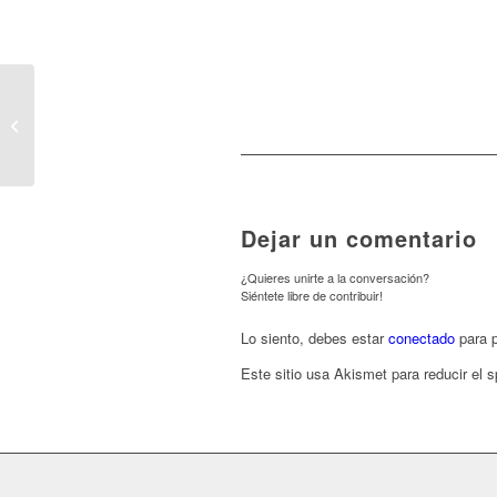
El Gobierno de Castilla-
La Mancha contratará a
medio centenar de
profesionales...
Dejar un comentario
¿Quieres unirte a la conversación?
Siéntete libre de contribuir!
Lo siento, debes estar
conectado
para p
Este sitio usa Akismet para reducir el