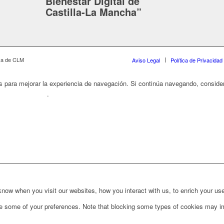
Bienestar Digital de
Castilla-La Mancha”
ica de CLM
Aviso Legal
Política de Privacidad
os para mejorar la experiencia de navegación. Si continúa navegando, consi
ítica de Cookies
.
ow when you visit our websites, how you interact with us, to enrich your use
ge some of your preferences. Note that blocking some types of cookies may im