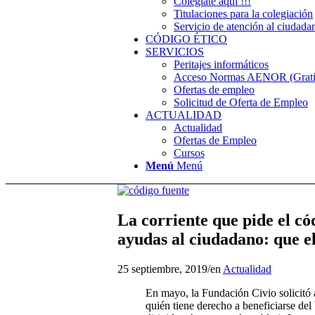
Colégiate aquí !!!
Titulaciones para la colegiación
Servicio de atención al ciudada
CÓDIGO ÉTICO
SERVICIOS
Peritajes informáticos
Acceso Normas AENOR (Gratis
Ofertas de empleo
Solicitud de Oferta de Empleo
ACTUALIDAD
Actualidad
Ofertas de Empleo
Cursos
Menú
Menú
La corriente que pide el có
ayudas al ciudadano: que e
25 septiembre, 2019
/
en
Actualidad
En mayo, la Fundación Civio solicitó 
quién tiene derecho a beneficiarse del 