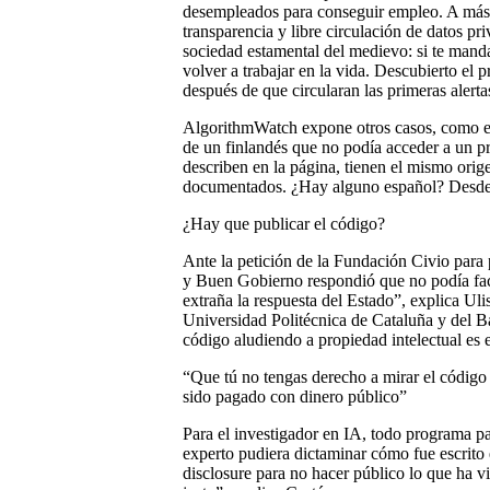
desempleados para conseguir empleo. A más 
transparencia y libre circulación de datos pri
sociedad estamental del medievo: si te manda
volver a trabajar en la vida. Descubierto el p
después de que circularan las primeras alerta
AlgorithmWatch expone otros casos, como el
de un finlandés que no podía acceder a un p
describen en la página, tienen el mismo orige
documentados. ¿Hay alguno español? Desde a
¿Hay que publicar el código?
Ante la petición de la Fundación Civio para
y Buen Gobierno respondió que no podía facil
extraña la respuesta del Estado”, explica Ulis
Universidad Politécnica de Cataluña y del B
código aludiendo a propiedad intelectual es
“Que tú no tengas derecho a mirar el código
sido pagado con dinero público”
Para el investigador en IA, todo programa p
experto pudiera dictaminar cómo fue escrito 
disclosure para no hacer público lo que ha vis