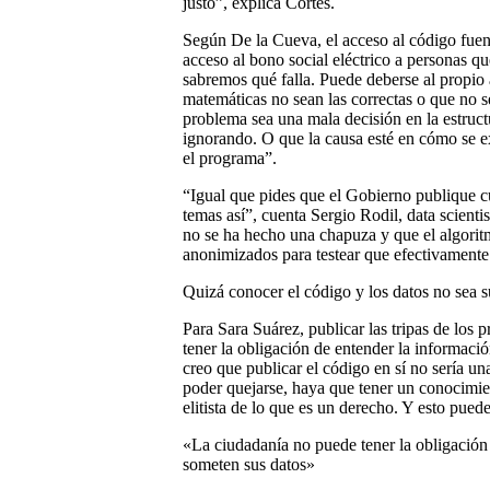
justo”, explica Cortés.
Según De la Cueva, el acceso al código fuen
acceso al bono social eléctrico a personas q
sabremos qué falla. Puede deberse al propio 
matemáticas no sean las correctas o que no 
problema sea una mala decisión en la estruct
ignorando. O que la causa esté en cómo se
el programa”.
“Igual que pides que el Gobierno publique cu
temas así”, cuenta Sergio Rodil, data scienti
no se ha hecho una chapuza y que el algoritm
anonimizados para testear que efectivamente
Quizá conocer el código y los datos no sea s
Para Sara Suárez, publicar las tripas de los
tener la obligación de entender la informaci
creo que publicar el código en sí no sería u
poder quejarse, haya que tener un conocimi
elitista de lo que es un derecho. Y esto pue
«La ciudadanía no puede tener la obligación 
someten sus datos»