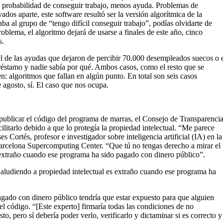
probabilidad de conseguir trabajo, menos ayuda. Problemas de
vados aparte, este software resultó ser la versión algorítmica de la
ba al grupo de “tengo difícil conseguir trabajo”, podías olvidarte de
roblema, el algoritmo dejará de usarse a finales de este año, cinco
s.
 de las ayudas que dejaron de percibir 70.000 desempleados suecos o 
réstamo y nadie sabía por qué. Ambos casos, como el resto que se
n: algoritmos que fallan en algún punto. En total son seis casos
gosto, sí. El caso que nos ocupa.
 publicar el código del programa de marras, el Consejo de Transparenci
itarlo debido a que lo protegía la propiedad intelectual. “Me parece
es Cortés, profesor e investigador sobre inteligencia artificial (IA) en la
arcelona Supercomputing Center. “Que tú no tengas derecho a mirar el
 extraño cuando ese programa ha sido pagado con dinero público”.
 aludiendo a propiedad intelectual es extraño cuando ese programa ha
agado con dinero público tendría que estar expuesto para que alguien
el código. “[Este experto] firmaría todas las condiciones de no
to, pero sí debería poder verlo, verificarlo y dictaminar si es correcto y