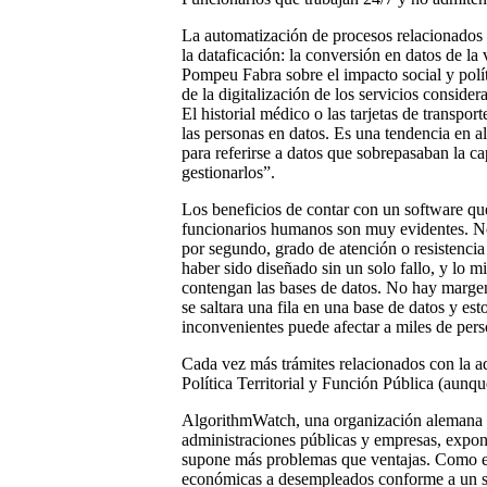
La automatización de procesos relacionados 
la dataficación: la conversión en datos de la
Pompeu Fabra sobre el impacto social y polít
de la digitalización de los servicios conside
El historial médico o las tarjetas de transpor
las personas en datos. Es una tendencia en a
para referirse a datos que sobrepasaban la
gestionarlos”.
Los beneficios de contar con un software que
funcionarios humanos son muy evidentes. No
por segundo, grado de atención o resistencia
haber sido diseñado sin un solo fallo, y lo 
contengan las bases de datos. No hay margen
se saltara una fila en una base de datos y es
inconvenientes puede afectar a miles de pers
Cada vez más trámites relacionados con la a
Política Territorial y Función Pública (aunq
AlgorithmWatch, una organización alemana si
administraciones públicas y empresas, expon
supone más problemas que ventajas. Como en
económicas a desempleados conforme a un sis