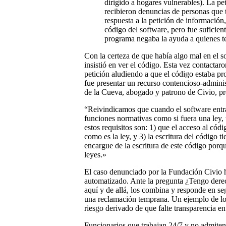
dirigido a hogares vulnerables). La p
recibieron denuncias de personas que 
respuesta a la petición de informació
código del software, pero fue suficie
programa negaba la ayuda a quienes te
Con la certeza de que había algo mal en el 
insistió en ver el código. Esta vez contact
petición aludiendo a que el código estaba pr
fue presentar un recurso contencioso-administ
de la Cueva, abogado y patrono de Civio, pre
“Reivindicamos que cuando el software entra 
funciones normativas como si fuera una ley, 
estos requisitos son: 1) que el acceso al cód
como es la ley, y 3) la escritura del código 
encargue de la escritura de este código porqu
leyes.»
El caso denunciado por la Fundación Civio h
automatizado. Ante la pregunta ¿Tengo derec
aquí y de allá, los combina y responde en se
una reclamación temprana. Un ejemplo de lo 
riesgo derivado de que falte transparencia en
Funcionarios que trabajan 24/7 y no admiten