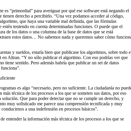
te es “primordial” para averiguar por qué ese software está negando el
ue tienen derecho a percibirlo. “Una vez podamos acceder al código,
algoritmo, que haya una variable mal definida, que las fórmulas
se estén teniendo en cuenta determinadas funciones. O puede que el
ura de los datos o una columna de la base de datos que se está
 extraen estos datos… No sabemos nada y queremos saber cómo funcion
entas y sueldos, estaría bien que publicase los algoritmos, sobre todo 
st en Altran. “Y no sólo publicar el algoritmo. Con eso podrías ver que
o tiene sentido. Pero además habría que publicar un set de datos
 funciona”.
uficiente
 programas es algo “necesario, pero no suficiente. La ciudadanía no pued
ón más técnica de los procesos a los que se someten sus datos, por eso
na solución. Que para poder detectar que no se cumple un derecho, y
ento muy sofisticado me parece una comprensión tecnificada y muy
de conducirnos a una indefensión en procesos básicos”.
de entender la información más técnica de los procesos a los que se