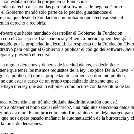
etición estaba motivada porque en la Fundación
tenían derecho a las ayudas pero tal software se lo negaba. Como
n, el Gobierno mandó sólo parte de lo pedido, guardándose el
nte para que desde la Fundación comprobaran que efectivamente el
nían derecho a recibirla.
software que había mandado desarrollar el Gobierno, la Fundación
aron con el Consejo de Transparencia y Buen Gobierno, quien denegó la
otegido por la propiedad intelectual. La respuesta de la Fundación Civio
rativo para obligar al Gobierno a publicar el código del software. Javi
paró y presentó el recurso.
a regular derechos y deberes de los ciudadanos, es decir, tiene
tiene que tener los mismos requisitos de la ley”, explica De la Cueva. 
igo sea público, 2) que la propiedad del código sea dominio público,
tiene que estar a cargo de un grupo especializado de gente que se
e haya una ley que así lo estipule, como ocurre con la escritura de las
ace referencia a un trámite ciudadanía-administración que está
ho a obtener el bono social eléctrico?, una máquina selecciona datos d
gundos sí o no. Es un procedimiento frío, rápido y no deja margen para
que nos espera pasado mañana: la automatización de la burocracia y el
 la toma de decisiones.
 preguntas