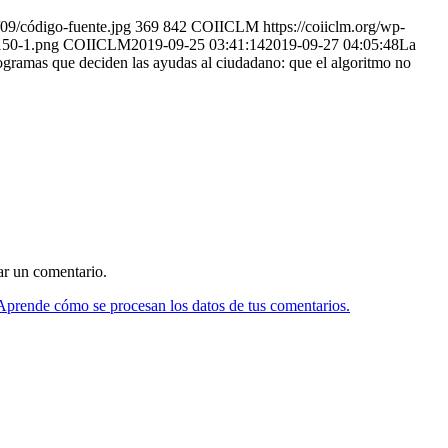
/09/código-fuente.jpg
369
842
COIICLM
https://coiiclm.org/wp-
150-1.png
COIICLM
2019-09-25 03:41:14
2019-09-27 04:05:48
La
rogramas que deciden las ayudas al ciudadano: que el algoritmo no
ar un comentario.
Aprende cómo se procesan los datos de tus comentarios.