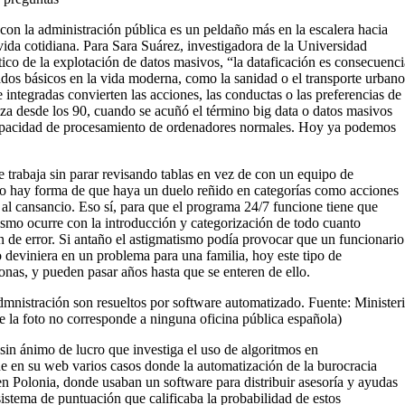
con la administración pública es un peldaño más en la escalera hacia
 vida cotidiana. Para Sara Suárez, investigadora de la Universidad
ico de la explotación de datos masivos, “la dataficación es consecuenci
rados básicos en la vida moderna, como la sanidad o el transporte urbano
te integradas convierten las acciones, las conductas o las preferencias de
lza desde los 90, cuando se acuñó el término big data o datos masivos
 capacidad de procesamiento de ordenadores normales. Hoy ya podemos
 trabaja sin parar revisando tablas en vez de con un equipo de
 hay forma de que haya un duelo reñido en categorías como acciones
 al cansancio. Eso sí, para que el programa 24/7 funcione tiene que
mismo ocurre con la introducción y categorización de todo cuanto
 de error. Si antaño el astigmatismo podía provocar que un funcionario
to deviniera en un problema para una familia, hoy este tipo de
onas, y pueden pasar años hasta que se enteren de ello.
dmnistración son resueltos por software automatizado. Fuente: Minister
ue la foto no corresponde a ninguna oficina pública española)
n ánimo de lucro que investiga el uso de algoritmos en
e en su web varios casos donde la automatización de la burocracia
 Polonia, donde usaban un software para distribuir asesoría y ayudas
tema de puntuación que calificaba la probabilidad de estos