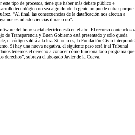
r este tipo de procesos, tiene que haber más debate público e
sarrollo tecnológico no sea algo donde la gente no puede entrar porque
árez. “Al final, las consecuencias de la dataficación nos afectan a
hayamos estudiado ciencias duras o no”.
tware del bono social eléctrico está en el aire. El recurso contencioso
sejo de Transparencia y Buen Gobierno está presentado y sólo queda
able, el código saldrá a la luz. Si no lo es, la Fundación Civio interpondr
emo. Si hay una nueva negativa, el siguiente paso será ir al Tribunal
anos tenemos el derecho a conocer cómo funciona todo programa que
ros derechos”, subraya el abogado Javier de la Cueva.