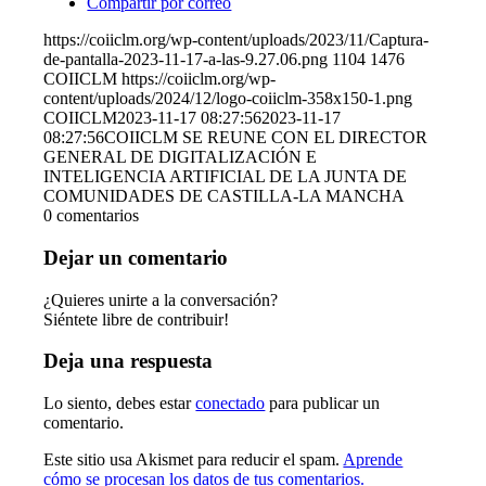
Compartir por correo
https://coiiclm.org/wp-content/uploads/2023/11/Captura-
de-pantalla-2023-11-17-a-las-9.27.06.png
1104
1476
COIICLM
https://coiiclm.org/wp-
content/uploads/2024/12/logo-coiiclm-358x150-1.png
COIICLM
2023-11-17 08:27:56
2023-11-17
08:27:56
COIICLM SE REUNE CON EL DIRECTOR
GENERAL DE DIGITALIZACIÓN E
INTELIGENCIA ARTIFICIAL DE LA JUNTA DE
COMUNIDADES DE CASTILLA-LA MANCHA
0
comentarios
Dejar un comentario
¿Quieres unirte a la conversación?
Siéntete libre de contribuir!
Deja una respuesta
Lo siento, debes estar
conectado
para publicar un
comentario.
Este sitio usa Akismet para reducir el spam.
Aprende
cómo se procesan los datos de tus comentarios.