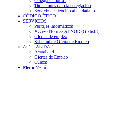
Colégiate aquí !!!
Titulaciones para la colegiación
Servicio de atención al ciudadano
CÓDIGO ÉTICO
SERVICIOS
Peritajes informáticos
Acceso Normas AENOR (Gratis!!!)
Ofertas de empleo
Solicitud de Oferta de Empleo
ACTUALIDAD
Actualidad
Ofertas de Empleo
Cursos
Menú
Menú