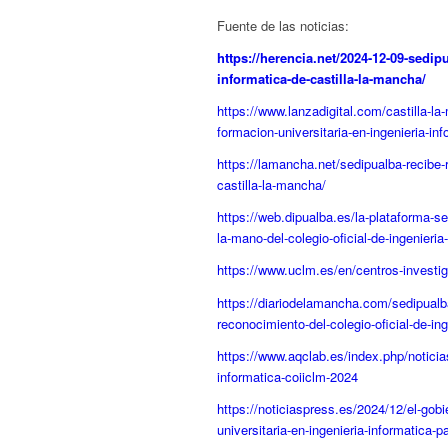
Fuente de las noticias:
https://herencia.net/2024-12-09-sedip
informatica-de-castilla-la-mancha/
https://www.lanzadigital.com/castilla-la
formacion-universitaria-en-ingenieria-inf
https://lamancha.net/sedipualba-recibe-r
castilla-la-mancha/
https://web.dipualba.es/la-plataforma-s
la-mano-del-colegio-oficial-de-ingenieria
https://www.uclm.es/en/centros-investig
https://diariodelamancha.com/sedipualba
reconocimiento-del-colegio-oficial-de-in
https://www.aqclab.es/index.php/notici
informatica-coiiclm-2024
https://noticiaspress.es/2024/12/el-gob
universitaria-en-ingenieria-informatica-p