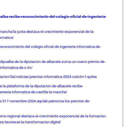
ualba-recibe-reconocimiento-del-colegio-oficial-de-ingenieria-
-mancha/la-junta-destaca-el-crecimiento-exponencial-de-la-
ormatica/
econocimiento-del-colegio-oficial-de-ingenieria-informatica-de-
edipualba-de-la-diputacion-de-albacete-suma-un-nuevo-premio-de-
-informatica-de-c-lm/
acion/i3a/noticias/premios-informatica-2024-coiiclm-f-quiles
-la-plataforma-de-la-diputacion-de-albacete-recibe-
genieria-informatica-de-castilla-la-mancha/
as/317-noviembre-2024-aqclab-patrocina-los-premios-de-
ierno-regional-destaca-el-crecimiento-exponencial-de-la-formacion-
ara-favorecer-la-transformacion-digital/