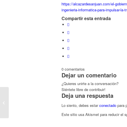
https://alcazardesanjuan.com/el-gobiern
ingenieria-informatica-para-impulsar-la-t
Compartir esta entrada
0
comentarios
Dejar un comentario
¿Quieres unirte a la conversación?
Siéntete libre de contribuir!
Deja una respuesta
Descuentos especiales
UNIR Convocatoria
Lo siento, debes estar
conectado
para p
Primavera 2025
Este sitio usa Akismet para reducir el