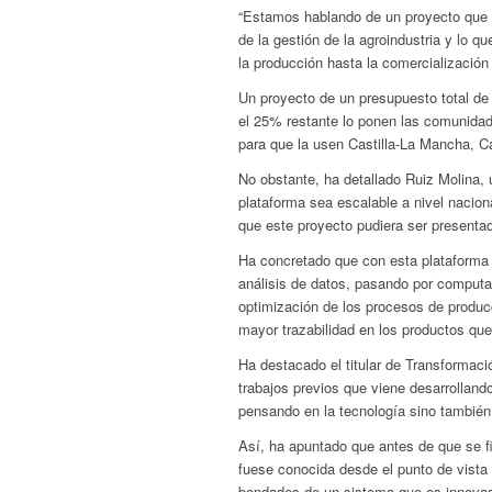
“Estamos hablando de un proyecto que t
de la gestión de la agroindustria y lo
la producción hasta la comercialización
Un proyecto de un presupuesto total de
el 25% restante lo ponen las comunida
para que la usen Castilla-La Mancha, Ca
No obstante, ha detallado Ruiz Molina, 
plataforma sea escalable a nivel naciona
que este proyecto pudiera ser presentad
Ha concretado que con esta plataforma s
análisis de datos, pasando por computac
optimización de los procesos de producc
mayor trazabilidad en los productos que
Ha destacado el titular de Transformació
trabajos previos que viene desarrollan
pensando en la tecnología sino también 
Así, ha apuntado que antes de que se fi
fuese conocida desde el punto de vista 
bondades de un sistema que es innovad