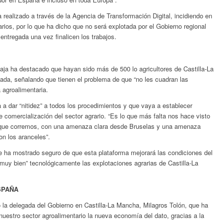
realizado a través de la Agencia de Transformación Digital, incidiendo en
arios, por lo que ha dicho que no será explotada por el Gobierno regional
 entregada una vez finalicen los trabajos.
saja ha destacado que hayan sido más de 500 lo agricultores de Castilla-La
ada, señalando que tienen el problema de que “no les cuadran las
 agroalimentaria.
a dar “nitidez” a todos los procedimientos y que vaya a establecer
e comercialización del sector agrario. “Es lo que más falta nos hace visto
 que corremos, con una amenaza clara desde Bruselas y una amenaza
on los aranceles”.
 ha mostrado seguro de que esta plataforma mejorará las condiciones del
muy bien” tecnológicamente las explotaciones agrarias de Castilla-La
SPAÑA
o la delegada del Gobierno en Castilla-La Mancha, Milagros Tolón, que ha
nuestro sector agroalimentario la nueva economía del dato, gracias a la