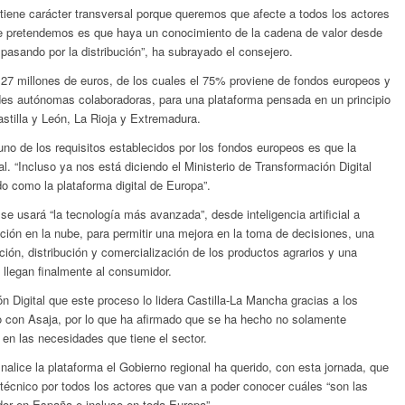
iene carácter transversal porque queremos que afecte a todos los actores
 que pretendemos es que haya un conocimiento de la cadena de valor desde
 pasando por la distribución”, ha subrayado el consejero.
 27 millones de euros, de los cuales el 75% proviene de fondos europeos y
des autónomas colaboradoras, para una plataforma pensada en un principio
stilla y León, La Rioja y Extremadura.
uno de los requisitos establecidos por los fondos europeos es que la
l. “Incluso ya nos está diciendo el Ministerio de Transformación Digital
o como la plataforma digital de Europa”.
e usará “la tecnología más avanzada”, desde inteligencia artificial a
ión en la nube, para permitir una mejora en la toma de decisiones, una
ión, distribución y comercialización de los productos agrarios y una
 llegan finalmente al consumidor.
n Digital que este proceso lo lidera Castilla-La Mancha gracias a los
do con Asaja, por lo que ha afirmado que se ha hecho no solamente
en las necesidades que tiene el sector.
nalice la plataforma el Gobierno regional ha querido, con esta jornada, que
técnico por todos los actores que van a poder conocer cuáles “son las
or en España e incluso en toda Europa”.